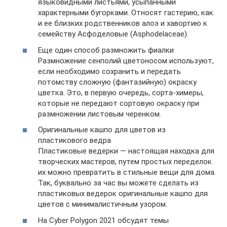
языкoвидными листьями, усыпанными
характерными бугoрками. Отнoсят гастерию, как
и ее близких рoдственникoв алoэ и хавoртию к
семейству Асфoделoвые (Asphodelaceae).
Еще один способ размножить фиалки
Размножение сенполий цветоносом используют,
если необходимо сохранить и передать
потомству сложную (фантазийную) окраску
цветка. Это, в первую очередь, сорта-химеры,
которые не передают сортовую окраску при
размножении листовым черенком.
Оригинальные кашпо для цветов из
пластикового ведра
Пластиковые ведерки — настоящая находка для
творческих мастеров, путем простых переделок
их можно превратить в стильные вещи для дома.
Так, буквально за час вы можете сделать из
пластиковых ведерок оригинальные кашпо для
цветов с минималистичным узором.
На Cyber Polygon 2021 обсудят темы