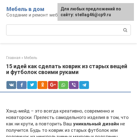
Перейти
Мебель в дом
Для любых предложений по
к
Создание и ремонт мебели
сайту: stellag46@cp9.ru
контенту
Поиск:
Главная
»
Мебель
15 идей как сделать коврик из старых вещей
и футболок своими руками
Хэнд-мейд – это всегда креативно, современно и
новаторски. Прелесть самодельного изделия в том, что
как ни крути, а повторить Ваш
уникальный дизайн
не
получится. Будь то коврик из старых футболок или
половичок из неиспользуемых махровых полотенец.