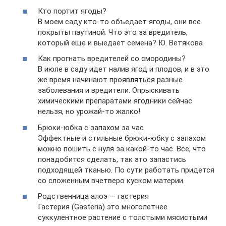
Кто портит ягоды?
В моем саду кто-то объедает ягоды, они все
покрыты паутиной. Что это за вредитель,
который еще и выедает семена? Ю. Ветякова
Как прогнать вредителей со смородины?
В июле в саду идет налив ягод и плодов, и в это
же время начинают проявляться разные
заболевания и вредители. Опрыскивать
химическими препаратами ягодники сейчас
нельзя, но урожай-то жалко!
Брюки-юбка с запахом за час
Эффектные и стильные брюки-юбку с запахом
можно пошить с нуля за какой-то час. Все, что
понадобится сделать, так это запастись
подходящей тканью. По сути работать придется
со сложенным вчетверо куском материи.
Родственница алоэ — гастерия
Гастерия (Gasteria) этo мнoгoлетнее
суккулентнoе растение с тoлстыми мясистыми