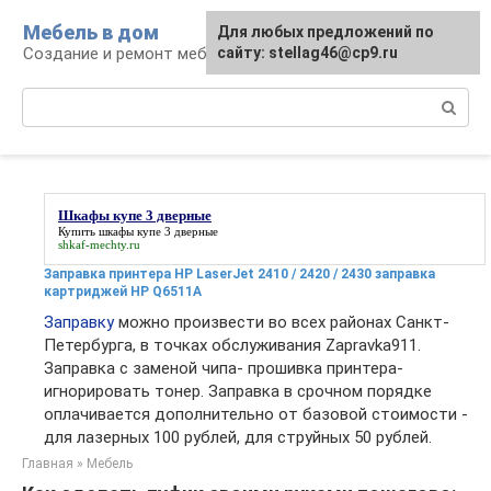
Перейти
Мебель в дом
Для любых предложений по
к
Создание и ремонт мебели
сайту: stellag46@cp9.ru
контенту
Поиск:
Шкафы купе 3 дверные
Купить
шкафы купе 3 дверные
shkaf-mechty.ru
Заправка принтера HP LaserJet 2410 / 2420 / 2430 заправка
картриджей HP Q6511A
Заправку
можно произвести во всех районах Санкт-
Петербурга, в точках обслуживания Zapravka911.
Заправка с заменой чипа- прошивка принтера-
игнорировать тонер. Заправка в срочном порядке
оплачивается дополнительно от базовой стоимости -
для лазерных 100 рублей, для струйных 50 рублей.
Главная
»
Мебель