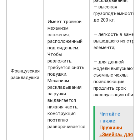
раскладывания;
— высокая
грузоподъемность 
до 200 кг;
Имеет тройной
механизм
— легкость в замене
сложения,
вышедшего из строя
расположенный
элемента;
под сиденьем.
Чтобы
разложить,
— для данной
требуется снять
модели выпускаютс
Французская
подушки.
съемные чехлы,
раскладушка
Механизм
позволяющие
раскладывания:
продлить срок
за ручки
эксплуатации обивк
выдвигается
нижняя часть,
конструкция
Читайте
поэтапно
также:
разворачивается
Пружины
«Змейка» для