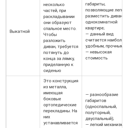
габариты,
несколько
позволяющие легко
частей, при
разместить диван в
раскладывании
однокомнатной
они образуют
квартире;
спальное место.
Выкатной
— данный вид
Чтобы
считается наиболее
разложить
удобным, прочным;
диван, требуется
— невысокая
потянуть до
стоимость
конца за лямку,
приделанную к
сиденью
Это конструкция
из металла,
имеющая
— разнообразие
боковые
габаритов
ортопедические
(односпальный,
перекладины. На
полуторный,
них
двуспальный);
устанавливается
— легкий механизм