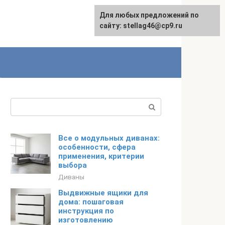
Для любых предложений по
сайту: stellag46@cp9.ru
Поиск:
Все о модульных диванах:
особенности, сфера
применения, критерии
выбора
Диваны
Выдвижные ящики для
дома: пошаговая
инструкция по
изготовлению