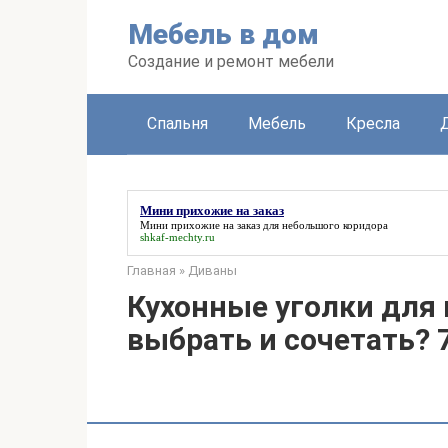
Перейти
Мебель в дом
к
контенту
Создание и ремонт мебели
Спальня
Мебель
Кресла
Мини прихожие на заказ
Мини прихожие на заказ
для небольшого коридора
shkaf-mechty.ru
Главная
»
Диваны
Кухонные уголки для 
выбрать и сочетать? 