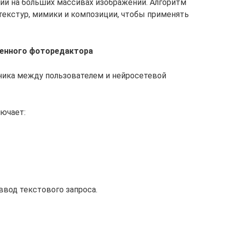
нии на больших массивах изображений. Алгоритм
 текстур, мимики и композиции, чтобы применять
менного фоторедактора
ника между пользователем и нейросетевой
ючает:
ввод текстового запроса.