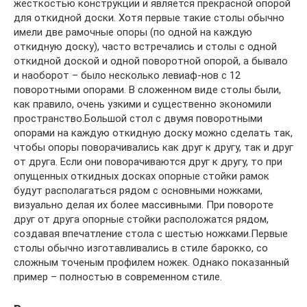
жесткостью конструкции и является прекрасной опорой
для откидной доски. Хотя первые такие столы обычно
имели две рамочные опоры (по одной на каждую
откидную доску), часто встречались и столы с одной
откидной доской и одной поворотной опорой, а бывало
и наоборот – было несколько левиаф-нов с 12
поворотными опорами. В сложенном виде столы были,
как правило, очень узкими и существенно экономили
пространство.Большой стол с двумя поворотными
опорами на каждую откидную доску можно сделать так,
чтобы опоры поворачивались как друг к другу, так и друг
от друга. Если они поворачиваются друг к другу, то при
опущенных откидных досках опорные стойки рамок
будут располагаться рядом с основными ножками,
визуально делая их более массивными. При повороте
друг от друга опорные стойки расположатся рядом,
создавая впечатление стола с шестью ножками.Первые
столы обычно изготавливались в стиле барокко, со
сложным точеным профилем ножек. Однако показанный
пример – полностью в современном стиле.