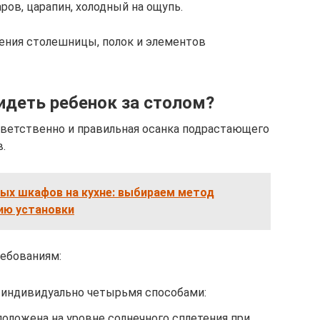
ров, царапин, холодный на ощупь.
ения столешницы, полок и элементов
идеть ребенок за столом?
ответственно и правильная осанка подрастающего
.
ных шкафов на кухне: выбираем метод
ию установки
ебованиям:
 индивидуально четырьмя способами:
оложена на уровне солнечного сплетения при