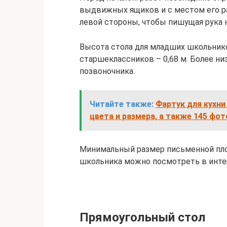
выдвижных ящиков и с местом его ра
левой стороны, чтобы пишущая рука н
Высота стола для младших школьников
старшеклассников – 0,68 м. Более н
позвоночника.
Читайте также:
Фартук для кухни
цвета и размера, а также 145 фот
Минимальный размер письменной пло
школьника можно посмотреть в инте
Прямоугольный стол