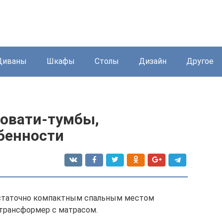
Диваны
Шкафы
Столы
Дизайн
Другое
овати-тумбы,
обенности
остаточно компактным спальным местом
 трансформер с матрасом.