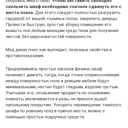
сноровка, много силы.
Чтобы заставить свободно
скользить шкаф необходимо сначала сдвинуть его с
места покоя.
Для этого следует полностью разгрузить
гардероб от вещей, съемных полок, закрепить дверцы.
Провести быструю, простую уборку помещения это
вымыть пол любым моющим средством для получения
чистой, без шероховатостей поверхности.
Мед диких пчел: как выглядит, полезные свойства и
противопоказания
Придерживаясь простых законов физики, шкаф
начинают двигать тогда, когда точки соприкосновения
между поверхностью пола и днищем мебели будут
минимальными, настил будет гладким, изделие пустым.
Учитывая это, скольжение предмета по основанию
комнаты увеличивается в разы, не принося ущерб
напольному покрытию. Ускорить перемещение тяжелого
шкафа по ровному полу в нужное место, можно с
помощью простых подручных средств.