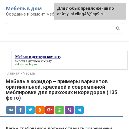
Перейти
Мебель в дом
Для любых предложений по
к
Создание и ремонт мебели
сайту: stellag46@cp9.ru
контенту
Поиск:
Мебели в детскую комнату
мебели в детскую комнату
shkaf-mechty.ru
Главная
»
Мебель
Мебель в коридор – примеры вариантов
оригинальной, красивой и современной
меблировки для прихожих и коридоров (135
фото)
Каким требованиям должны отвечать современные