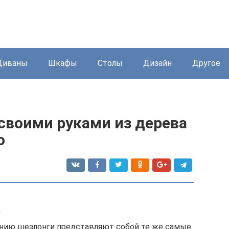
Диваны
Шкафы
Столы
Дизайн
Другое
своими руками из дерева
о
а
нию шезлонги представляют собой те же самые