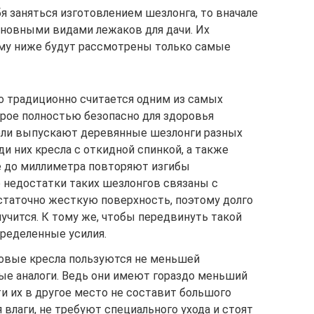
я заняться изготовлением шезлонга, то вначале
новными видами лежаков для дачи. Их
ому ниже будут рассмотрены только самые
 традиционно считается одним из самых
орое полностью безопасно для здоровья
ели выпускают деревянные шезлонги разных
ди них кресла с откидной спинкой, а также
е до миллиметра повторяют изгибы
е недостатки таких шезлонгов связаны с
статочно жесткую поверхность, поэтому долго
лучится. К тому же, чтобы передвинуть такой
пределенные усилия.
овые кресла пользуются не меньшей
ые аналоги. Ведь они имеют гораздо меньший
сти их в другое место не составит большого
я влаги, не требуют специального ухода и стоят